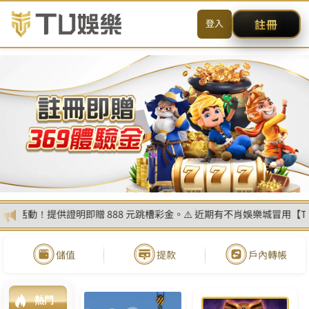
送出
简体中文
搜尋