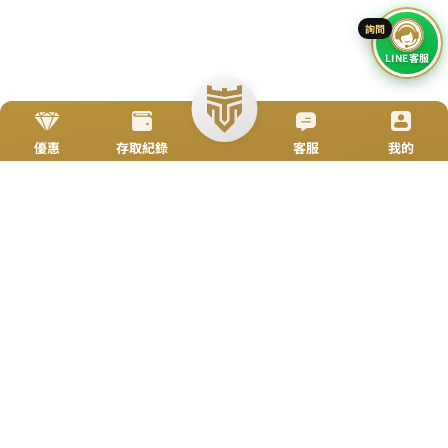
立即來電
加入好友