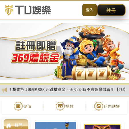
送出
简体中文
搜尋