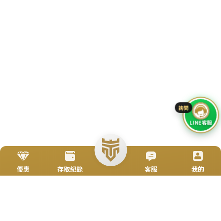
立即來電
加入好友