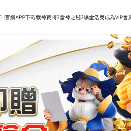
戲平台
THA娛樂百家樂攻略
真人美女荷官陪聊平台
真人